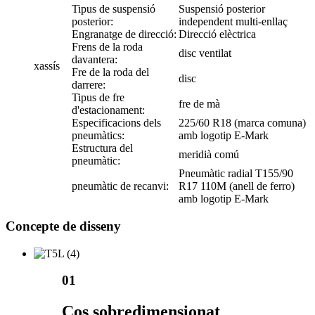
Tipus de suspensió
Suspensió posterior
posterior:
independent multi-enllaç
Engranatge de direcció:
Direcció elèctrica
Frens de la roda
disc ventilat
davantera:
xassís
Fre de la roda del
disc
darrere:
Tipus de fre
fre de mà
d'estacionament:
Especificacions dels
225/60 R18 (marca comuna)
pneumàtics:
amb logotip E-Mark
Estructura del
meridià comú
pneumàtic:
Pneumàtic radial T155/90
pneumàtic de recanvi:
R17 110M (anell de ferro)
amb logotip E-Mark
Concepte de disseny
01
Cos sobredimensionat