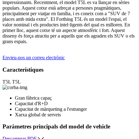
impressionants. Recentment, el model T5L es va llançar en sèries
populars. Aquest cotxe està adreçat a persones pragmàtiques,
principalment per viatjar en família, i es coneix com a "SUV de 7
places amb mida extra". El Forthing T5L és un model l'espai, el
valor nominal i els productes intel·ligents del qual es milloren. En
primer lloc, aquest cotxe té un aspecte atmosfèric i fort. Aquest
disseny és força atractiu per a aquells que els agraden els SUV o els
grans espais.
Envieu-nos un correu electrònic
Característiques
T5L
T5L
Gran fàbrica capaç
Capacitat d'R+D
Capacitat de màrqueting a l'estranger
Xarxa global de serveis
Paràmetres principals del model de vehicle
Descarregar PDF