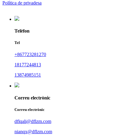
Política de privadesa
Telèfon
Tel
+867723281270
18177244813
13874985151
Correu electrònic
Correu electrònic
dflqali@dflzm.com
nianqx@dflzm.com