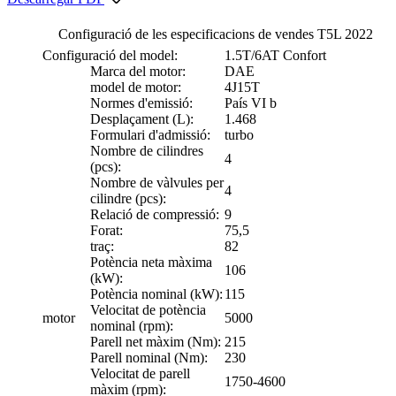
Configuració de les especificacions de vendes T5L 2022
Configuració del model:
1.5T/6AT Confort
Marca del motor:
DAE
model de motor:
4J15T
Normes d'emissió:
País VI b
Desplaçament (L):
1.468
Formulari d'admissió:
turbo
Nombre de cilindres
4
(pcs):
Nombre de vàlvules per
4
cilindre (pcs):
Relació de compressió:
9
Forat:
75,5
traç:
82
Potència neta màxima
106
(kW):
Potència nominal (kW):
115
Velocitat de potència
motor
5000
nominal (rpm):
Parell net màxim (Nm):
215
Parell nominal (Nm):
230
Velocitat de parell
1750-4600
màxim (rpm):