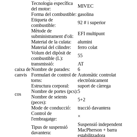
Tecnologia específica
MIVEC
del motor:
Forma del combustible:
gasolina
Etiqueta de
92 # i superior
combustible:
Mètode de
EFI multipunt
subministrament d'oli:
Material de la culata:
alumini
Material del cilindre:
ferro colat
Volum del dipòsit de
55
combustible (L):
transmissió:
AT
caixa de
Nombre de parades:
6
canvis
Formulari de control de
Automàtic controlat
torns:
electrònicament
Estructura corporal:
suport de càrrega
Nombre de portes (pcs):
5
cos
Nombre de seients
5+2
(peces):
Mode de conducció:
tracció davantera
Control de
×
l'embragatge:
Suspensió independent
Tipus de suspensió
MacPherson + barra
davantera:
estabilitzadora