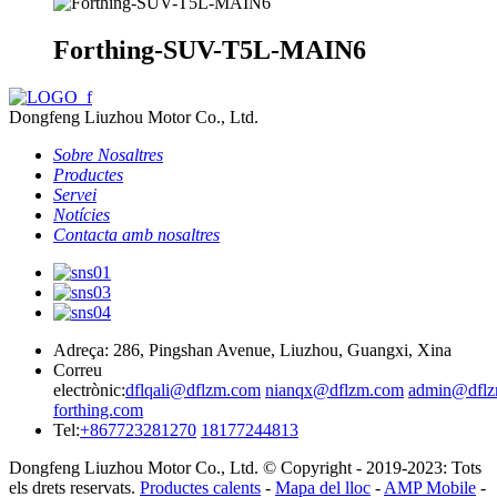
Forthing-SUV-T5L-MAIN6
Dongfeng Liuzhou Motor Co., Ltd.
Sobre Nosaltres
Productes
Servei
Notícies
Contacta amb nosaltres
Adreça: 286, Pingshan Avenue, Liuzhou, Guangxi, Xina
Correu
electrònic:
dflqali@dflzm.com
nianqx@dflzm.com
admin@dflz
forthing.com
Tel:
+867723281270
18177244813
Dongfeng Liuzhou Motor Co., Ltd. © Copyright - 2019-2023: Tots
els drets reservats.
Productes calents
-
Mapa del lloc
-
AMP Mobile
-