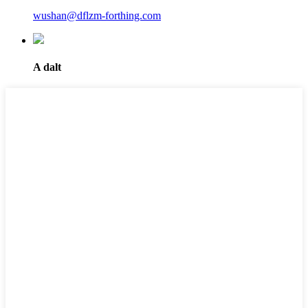
wushan@dflzm-forthing.com
A dalt