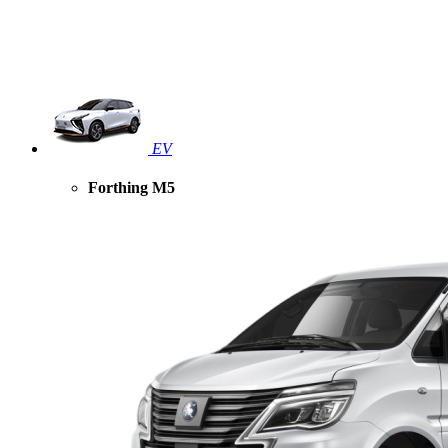
EV
Forthing M5