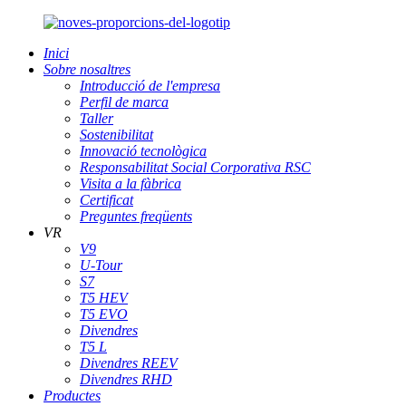
Inici
Sobre nosaltres
Introducció de l'empresa
Perfil de marca
Taller
Sostenibilitat
Innovació tecnològica
Responsabilitat Social Corporativa RSC
Visita a la fàbrica
Certificat
Preguntes freqüents
VR
V9
U-Tour
S7
T5 HEV
T5 EVO
Divendres
T5 L
Divendres REEV
Divendres RHD
Productes