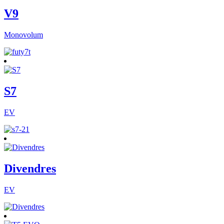
V9
Monovolum
S7
EV
Divendres
EV