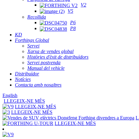
V2
V5
Recollida
P6
P8
KD
Forthings Global
Servei
Xarxa de vendes global
Històries d'èxit de distribuïdors
Servei postvenda
Manual del vehicle
Distribuïdor
Notícies
Contacta amb nosaltres
English
LLEGEIX-NE MÉS
LLEGEIX-NE MÉS
LLEGEIX-NE MÉS
L
LLEGEIX-NE MÉS