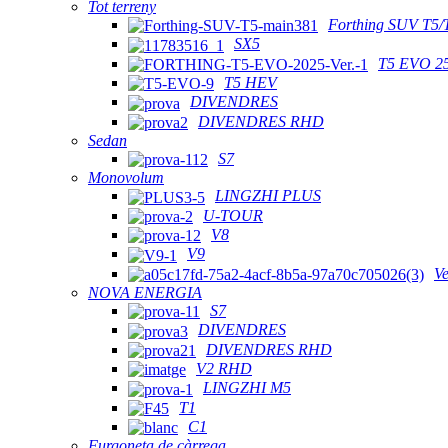
Tot terreny
Forthing SUV T5/
SX5
T5 EVO 2
T5 HEV
DIVENDRES
DIVENDRES RHD
Sedan
S7
Monovolum
LINGZHI PLUS
U-TOUR
V8
V9
V
NOVA ENERGIA
S7
DIVENDRES
DIVENDRES RHD
V2 RHD
LINGZHI M5
T1
C1
Furgoneta de càrrega