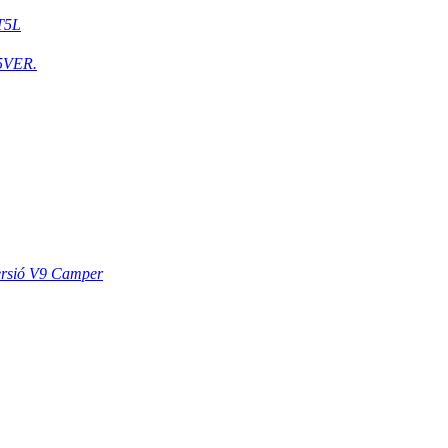
T5L
5VER.
ersió V9 Camper