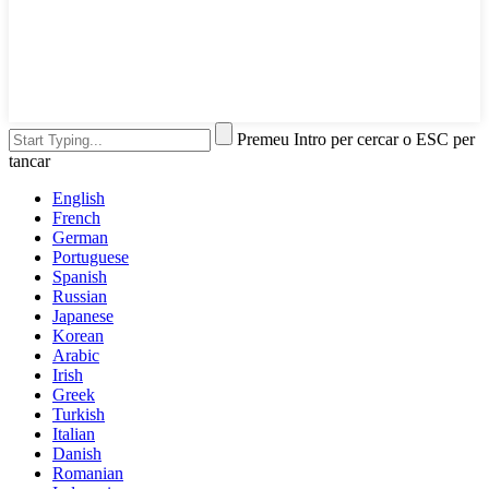
Premeu Intro per cercar o ESC per
tancar
English
French
German
Portuguese
Spanish
Russian
Japanese
Korean
Arabic
Irish
Greek
Turkish
Italian
Danish
Romanian