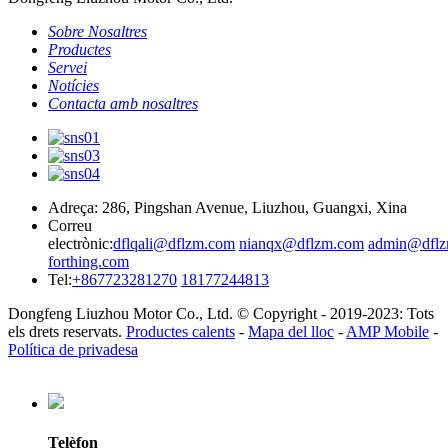
Sobre Nosaltres
Productes
Servei
Notícies
Contacta amb nosaltres
Adreça: 286, Pingshan Avenue, Liuzhou, Guangxi, Xina
Correu
electrònic:
dflqali@dflzm.com
nianqx@dflzm.com
admin@dflz
forthing.com
Tel:
+867723281270
18177244813
Dongfeng Liuzhou Motor Co., Ltd. © Copyright - 2019-2023: Tots
els drets reservats.
Productes calents
-
Mapa del lloc
-
AMP Mobile
-
Política de privadesa
Telèfon