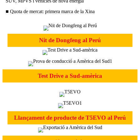
SUV, MPVS i vehicles de nova energia
■ Quota de mercat: primera marca de la Xina
Nit de Dongfeng al Perú
Test Drive a Sud-amèrica
Llançament de producte de T5EVO al Perú