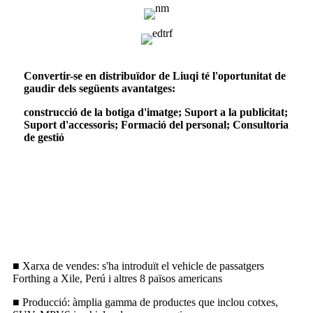
Convertir-se en distribuïdor de Liuqi té l'oportunitat de
gaudir dels següents avantatges:
construcció de la botiga d'imatge; Suport a la publicitat;
Suport d'accessoris; Formació del personal; Consultoria
de gestió
Amèrica del Sud (Centre d'operacions
de Lima)
■ Xarxa de vendes: s'ha introduït el vehicle de passatgers
Forthing a Xile, Perú i altres 8 països americans
■ Producció: àmplia gamma de productes que inclou cotxes,