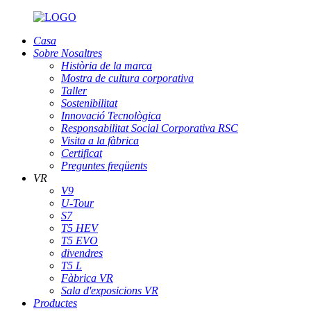
Casa
Sobre Nosaltres
Història de la marca
Mostra de cultura corporativa
Taller
Sostenibilitat
Innovació Tecnològica
Responsabilitat Social Corporativa RSC
Visita a la fàbrica
Certificat
Preguntes freqüents
VR
V9
U-Tour
S7
T5 HEV
T5 EVO
divendres
T5 L
Fàbrica VR
Sala d'exposicions VR
Productes