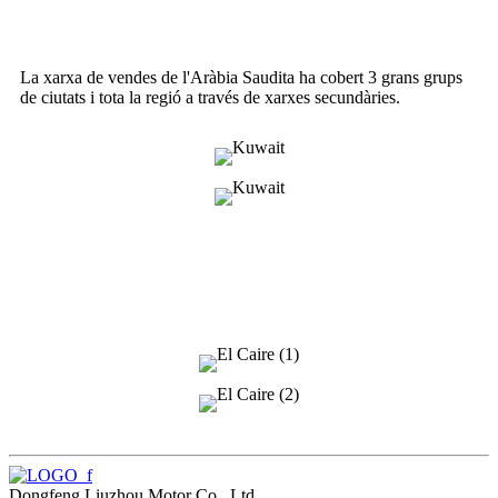
Botiga insígnia Forthing de Kuwait
La xarxa de vendes de l'Aràbia Saudita ha cobert 3 grans grups
de ciutats i tota la regió a través de xarxes secundàries.
Presentació del producte T5EVO al
Caire
Dongfeng Liuzhou Motor Co., Ltd.