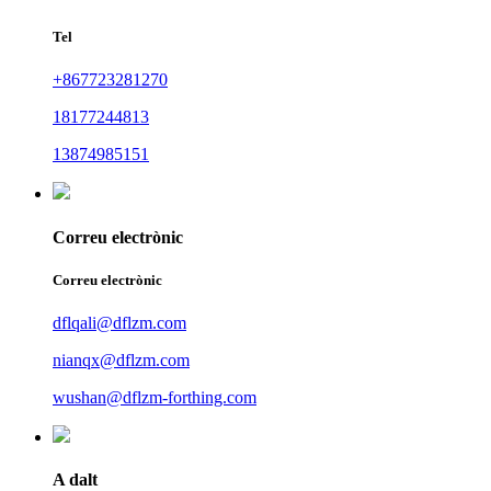
Tel
+867723281270
18177244813
13874985151
Correu electrònic
Correu electrònic
dflqali@dflzm.com
nianqx@dflzm.com
wushan@dflzm-forthing.com
A dalt